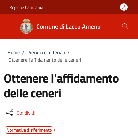
Salta al contenuto principale
Skip to footer content
Regione Campania
Comune di Lacco Ameno
Briciole di pane
Home
/
Servizi cimiteriali
/
Ottenere l'affidamento delle ceneri
Ottenere l'affidamento
delle ceneri
Condividi
Normativa di riferimento