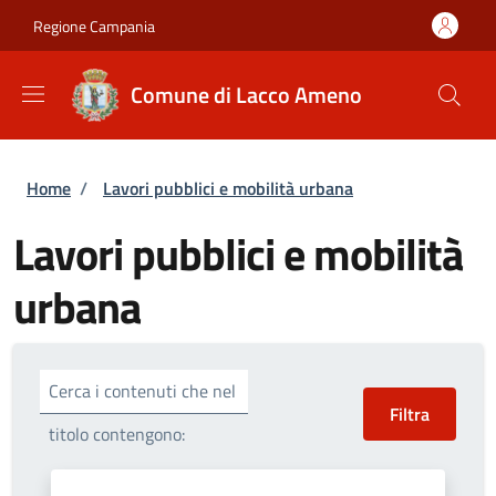
Salta al contenuto principale
Skip to footer content
Regione Campania
Comune di Lacco Ameno
Briciole di pane
Home
/
Lavori pubblici e mobilità urbana
Lavori pubblici e mobilità
urbana
Cerca i contenuti che nel
titolo contengono: