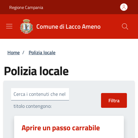
Salta al contenuto principale
Skip to footer content
Regione Campania
Comune di Lacco Ameno
Briciole di pane
Home
/
Polizia locale
Polizia locale
Cerca i contenuti che nel
titolo contengono:
Aprire un passo carrabile