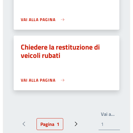
VAI ALLA PAGINA
Chiedere la restituzione di
veicoli rubati
VAI ALLA PAGINA
Write th
Vai a…
Pagina
1
Pagina precedente
Pagina attuale
Prossima pagina