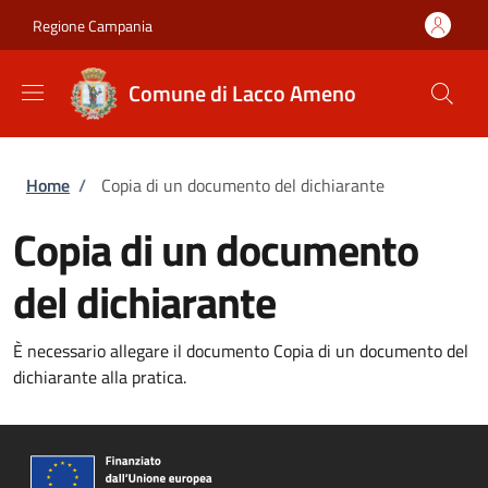
Salta al contenuto principale
Skip to footer content
Regione Campania
Comune di Lacco Ameno
Briciole di pane
Home
/
Copia di un documento del dichiarante
Copia di un documento
del dichiarante
È necessario allegare il documento Copia di un documento del
dichiarante alla pratica.