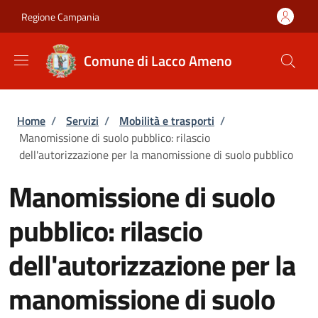
Salta al contenuto principale
Skip to footer content
Regione Campania
Comune di Lacco Ameno
Briciole di pane
Home
/
Servizi
/
Mobilità e trasporti
/
Manomissione di suolo pubblico: rilascio
dell'autorizzazione per la manomissione di suolo pubblico
Manomissione di suolo
pubblico: rilascio
dell'autorizzazione per la
manomissione di suolo