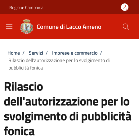
Salta al contenuto principale
Skip to footer content
Regione Campania
Comune di Lacco Ameno
Briciole di pane
Home
/
Servizi
/
Imprese e commercio
/
Rilascio dell'autorizzazione per lo svolgimento di
pubblicità fonica
Rilascio
dell'autorizzazione per lo
svolgimento di pubblicità
fonica