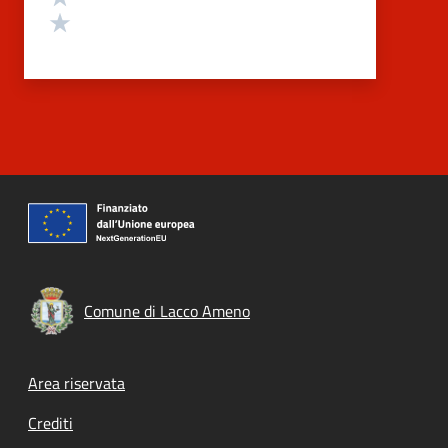
Valuta 1 stelle su 5
Comune di Lacco Ameno
Footer menu
Area riservata
Crediti