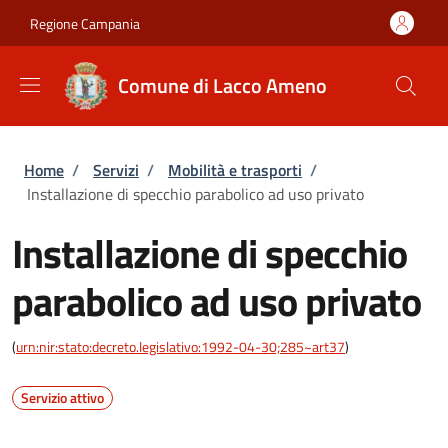
Salta al contenuto principale
Skip to footer content
Regione Campania
Comune di Lacco Ameno
Briciole di pane
Home
/
Servizi
/
Mobilità e trasporti
/
Installazione di specchio parabolico ad uso privato
Installazione di specchio
parabolico ad uso privato
(
urn:nir:stato:decreto.legislativo:1992-04-30;285~art37
)
Servizio attivo