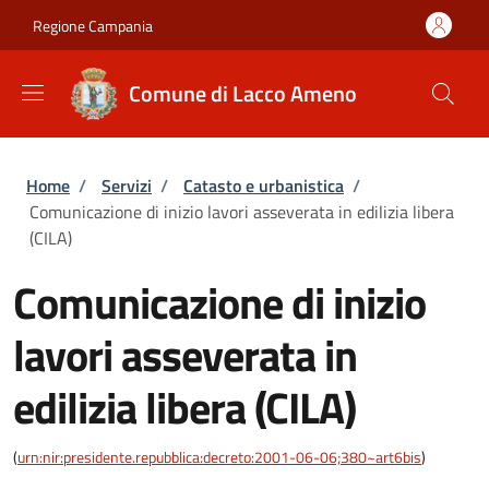
Salta al contenuto principale
Skip to footer content
Regione Campania
Comune di Lacco Ameno
Briciole di pane
Home
/
Servizi
/
Catasto e urbanistica
/
Comunicazione di inizio lavori asseverata in edilizia libera
(CILA)
Comunicazione di inizio
lavori asseverata in
edilizia libera (CILA)
(
urn:nir:presidente.repubblica:decreto:2001-06-06;380~art6bis
)