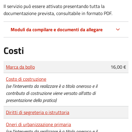
Il servizio può essere attivato presentando tutta la
documentazione prevista, consultabile in formato PDF.
Moduli da compilare e documenti da allegare
Costi
Tipo di pagamento
Importo
Marca da bollo
16,00 €
Costo di costruzione
(se l'intervento da realizzare è a titolo oneroso e il
contributo di costruzione viene versato all'atto di
presentazione della pratica)
Diritti di segreteria o istruttoria
Oneri di urbanizzazione primaria
(se l'intervento da realizzare è a titolo oneroso e il