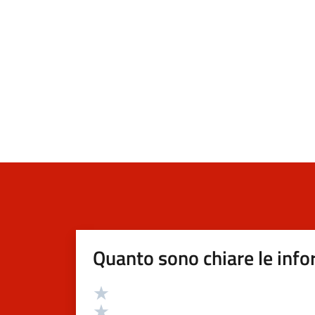
Quanto sono chiare le info
Valutazione
Valuta 5 stelle su 5
Valuta 4 stelle su 5