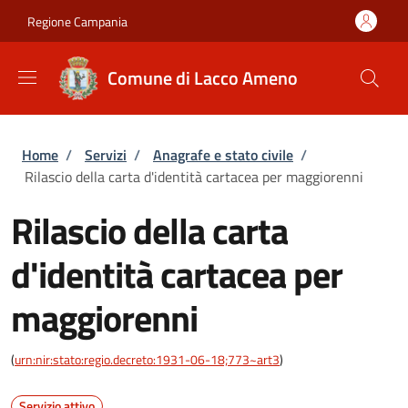
Salta al contenuto principale
Skip to footer content
Regione Campania
Comune di Lacco Ameno
Briciole di pane
Home
/
Servizi
/
Anagrafe e stato civile
/
Rilascio della carta d'identità cartacea per maggiorenni
Rilascio della carta
d'identità cartacea per
maggiorenni
(
urn:nir:stato:regio.decreto:1931-06-18;773~art3
)
Servizio attivo