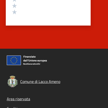
Valuta 2 stelle su 5
Valuta 1 stelle su 5
Comune di Lacco Ameno
Footer menu
Area riservata