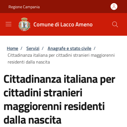
Salta al contenuto principale
Skip to footer content
Regione Campania
Comune di Lacco Ameno
Briciole di pane
Home
/
Servizi
/
Anagrafe e stato civile
/
Cittadinanza italiana per cittadini stranieri maggiorenni
residenti dalla nascita
Cittadinanza italiana per
cittadini stranieri
maggiorenni residenti
dalla nascita