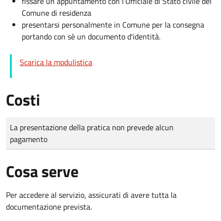
fissare un appuntamento con l'Ufficiale di Stato civile del
Comune di residenza
presentarsi personalmente in Comune per la consegna
portando con sè un documento d'identità.
Scarica la modulistica
Costi
Tipo di pagamento
Importo
La presentazione della pratica non prevede alcun
pagamento
Cosa serve
Per accedere al servizio, assicurati di avere tutta la
documentazione prevista.