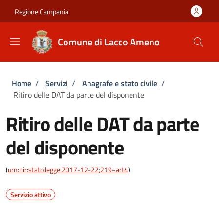
Salta al contenuto principale
Skip to footer content
Regione Campania
Comune di Lacco Ameno
Briciole di pane
Home
/
Servizi
/
Anagrafe e stato civile
/
Ritiro delle DAT da parte del disponente
Ritiro delle DAT da parte
del disponente
(
urn:nir:stato:legge:2017-12-22;219~art4
)
Servizio attivo