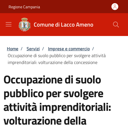
Salta al contenuto principale
Skip to footer content
Regione Campania
Comune di Lacco Ameno
Briciole di pane
Home
/
Servizi
/
Imprese e commercio
/
Occupazione di suolo pubblico per svolgere attività
imprenditoriali: volturazione della concessione
Occupazione di suolo
pubblico per svolgere
attività imprenditoriali:
volturazione della