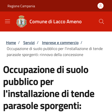
Salta al contenuto principale
Skip to footer content
Regione Campania
Comune di Lacco Ameno
Briciole di pane
Home
/
Servizi
/
Imprese e commercio
/
Occupazione di suolo pubblico per l'installazione di tende
parasole sporgenti: rinnovo della concessione
Occupazione di suolo
pubblico per
l'installazione di tende
parasole sporgenti: