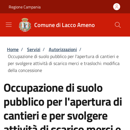
Salta al contenuto principale
Skip to footer content
Regione Campania
Comune di Lacco Ameno
Briciole di pane
Home
/
Servizi
/
Autorizzazioni
/
Occupazione di suolo pubblico per l'apertura di cantieri e
per svolgere attività di scarico merci e traslochi: modifica
della concessione
Occupazione di suolo
pubblico per l'apertura di
cantieri e per svolgere
attività di scarico merci e