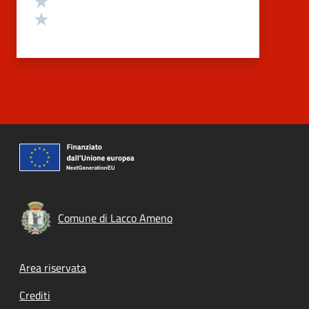
Valuta 1 stelle su 5
Comune di Lacco Ameno
Footer menu
Area riservata
Crediti