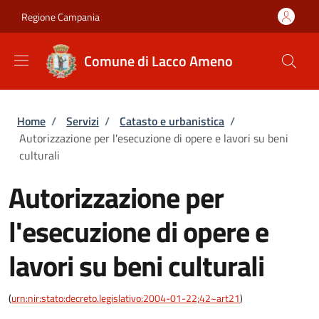
Salta al contenuto principale
Skip to footer content
Regione Campania
Comune di Lacco Ameno
Briciole di pane
Home
/
Servizi
/
Catasto e urbanistica
/
Autorizzazione per l'esecuzione di opere e lavori su beni
culturali
Autorizzazione per
l'esecuzione di opere e
lavori su beni culturali
(
urn:nir:stato:decreto.legislativo:2004-01-22;42~art21
)