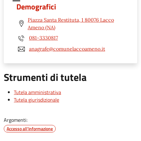
Demografici
Piazza Santa Restituta, 1 80076 Lacco
Ameno (NA)
081-3330817
anagrafe@comunelaccoameno.it
Strumenti di tutela
Tutela amministrativa
Tutela giurisdizionale
Argomenti:
Accesso all'informazione