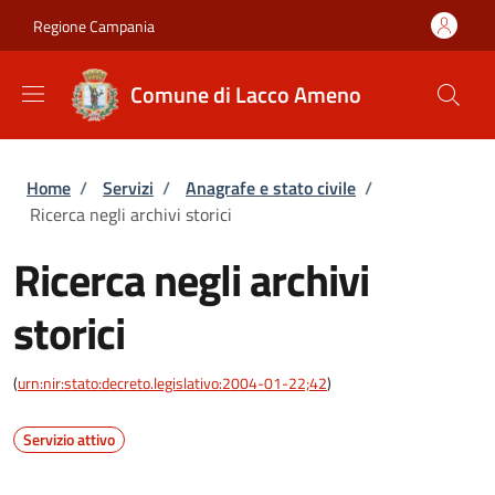
Salta al contenuto principale
Skip to footer content
Regione Campania
Comune di Lacco Ameno
Briciole di pane
Home
/
Servizi
/
Anagrafe e stato civile
/
Ricerca negli archivi storici
Ricerca negli archivi
storici
(
urn:nir:stato:decreto.legislativo:2004-01-22;42
)
Servizio attivo