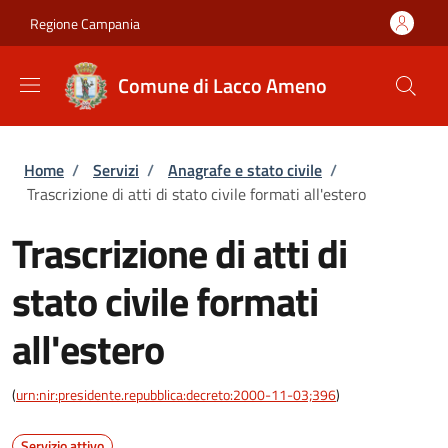
Salta al contenuto principale
Skip to footer content
Regione Campania
Comune di Lacco Ameno
Briciole di pane
Home
/
Servizi
/
Anagrafe e stato civile
/
Trascrizione di atti di stato civile formati all'estero
Trascrizione di atti di
stato civile formati
all'estero
(
urn:nir:presidente.repubblica:decreto:2000-11-03;396
)
Servizio attivo