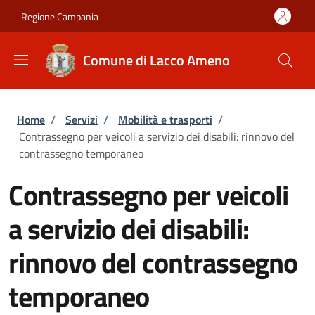
Salta al contenuto principale
Skip to footer content
Regione Campania
Comune di Lacco Ameno
Briciole di pane
Home
/
Servizi
/
Mobilità e trasporti
/
Contrassegno per veicoli a servizio dei disabili: rinnovo del
contrassegno temporaneo
Contrassegno per veicoli
a servizio dei disabili:
rinnovo del contrassegno
temporaneo