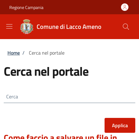
Salta al contenuto principale
Skip to footer content
Regione Campania
Comune di Lacco Ameno
Briciole di pane
Home
/
Cerca nel portale
Cerca nel portale
Cerca
Come faccio a salvare un file in