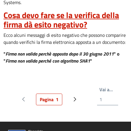
Systems.
Cosa devo fare se la verifica della
firma dà esito negativo?
Ecco alcuni messaggi di esito negativo che possono comparire
quando verifichi la firma elettronica apposta a un documento:
"
Firma non valida perchè apposta dopo il 30 giugno 2011
" o
"
Firma non valida perché con algoritmo SHA1
"
Write th
Vai a…
Pagina
1
Pagina precedente
Pagina attuale
Prossima pagina