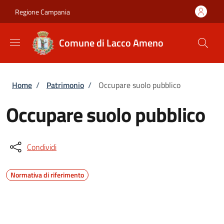
Salta al contenuto principale
Skip to footer content
Regione Campania
Comune di Lacco Ameno
Briciole di pane
Home
/
Patrimonio
/
Occupare suolo pubblico
Occupare suolo pubblico
Condividi
Normativa di riferimento